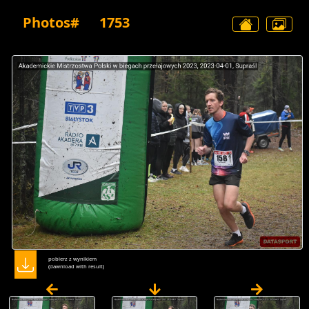
Photos#
1753
pobierz z wynikiem
(dawnload with result)