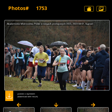
Photos#
1753
pobierz z wynikiem
(dawnload with result)