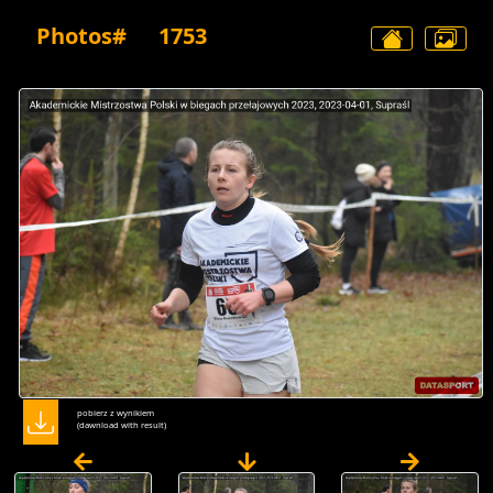
Photos#
1753
pobierz z wynikiem
(dawnload with result)