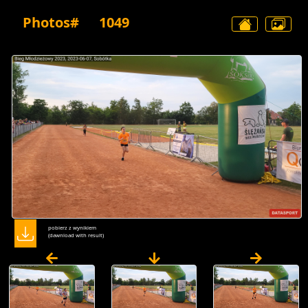
Photos#
1049
pobierz z wynikiem
(dawnload with result)