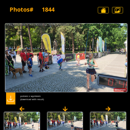
Photos#
1844
pobierz z wynikiem
(dawnload with result)