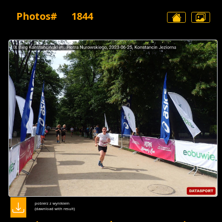
Photos#
1844
pobierz z wynikiem
(dawnload with result)