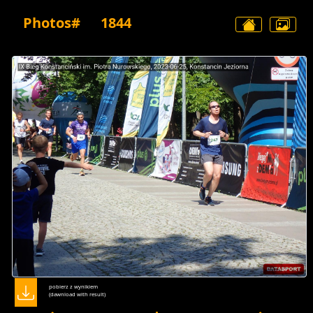
Photos#
1844
pobierz z wynikiem
(dawnload with result)