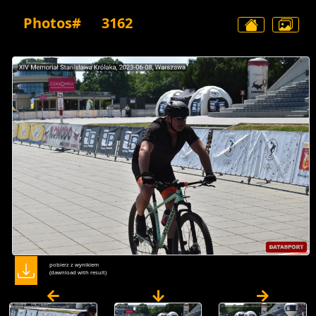
Photos#
3162
pobierz z wynikiem
(dawnload with result)