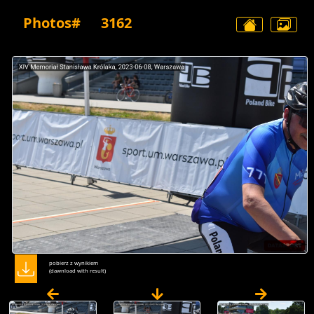
Photos#
3162
pobierz z wynikiem
(dawnload with result)