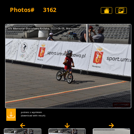
Photos#
3162
pobierz z wynikiem
(dawnload with result)