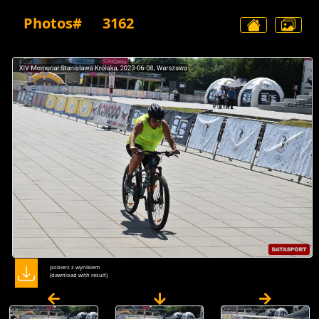
Photos#
3162
pobierz z wynikiem
(dawnload with result)