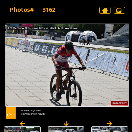
Photos#
3162
pobierz z wynikiem
(dawnload with result)