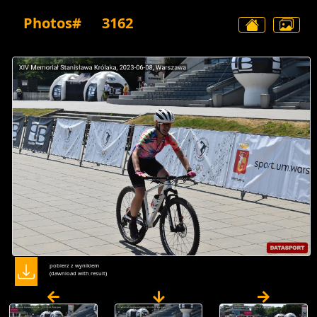
Photos#
3162
pobierz z wynikiem
(dawnload with result)