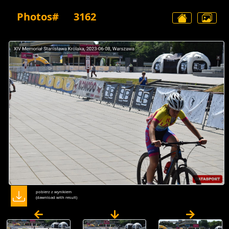
Photos#
3162
pobierz z wynikiem
(dawnload with result)