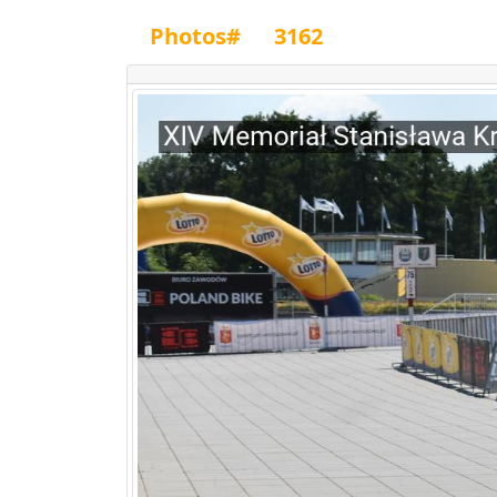
Photos#
3162