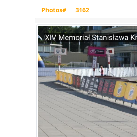
Photos#
3162