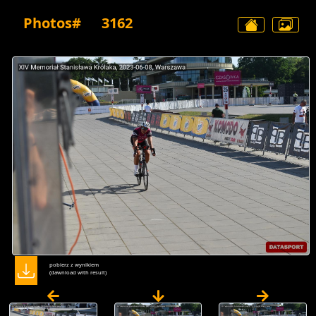
Photos#
3162
pobierz z wynikiem
(dawnload with result)