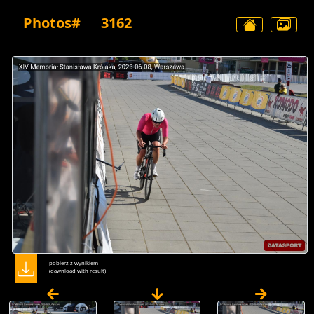
Photos#
3162
pobierz z wynikiem
(dawnload with result)