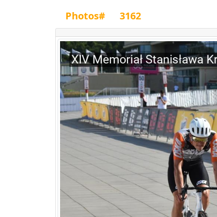
Photos#
3162