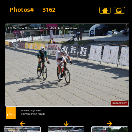
Photos#
3162
pobierz z wynikiem
(dawnload with result)