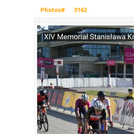
Photos#
3162