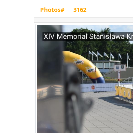
Photos#
3162