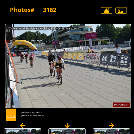
Photos#
3162
pobierz z wynikiem
(dawnload with result)