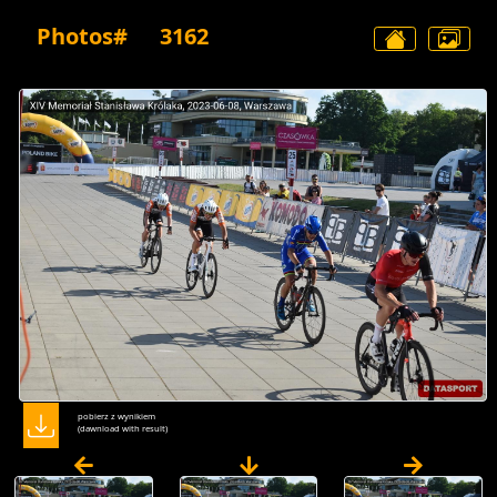
Photos#
3162
pobierz z wynikiem
(dawnload with result)