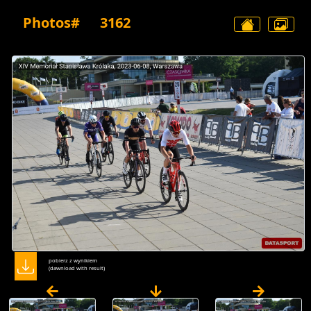
Photos#
3162
pobierz z wynikiem
(dawnload with result)