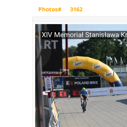
Photos#
3162