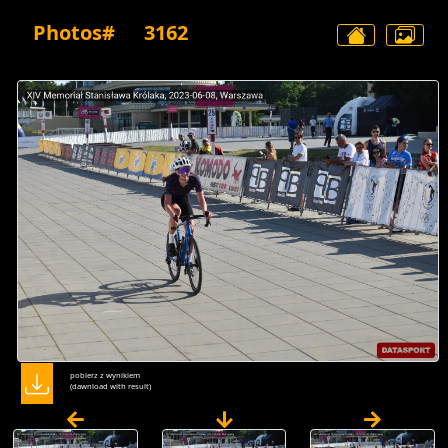
Photos#
3162
pobierz z wynikiem
(dawnload with result)