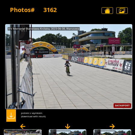
Photos#
3162
pobierz z wynikiem
(dawnload with result)