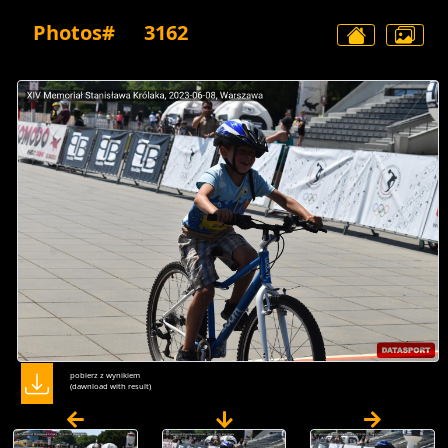
Photos#
3162
pobierz z wynikiem
(dawnload with result)