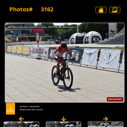
Photos#
3162
pobierz z wynikiem
(dawnload with result)