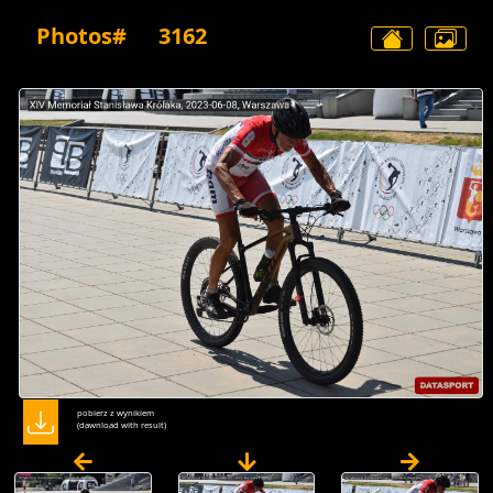
Photos#
3162
pobierz z wynikiem
(dawnload with result)