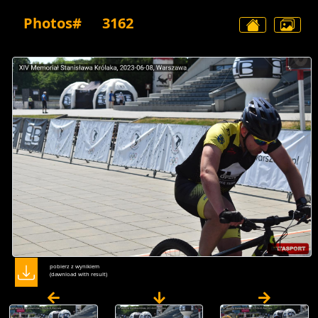
Photos#
3162
pobierz z wynikiem
(dawnload with result)