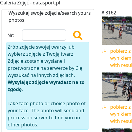
Galeria Zdjęć - datasport.pl
# 3162
Wyszukaj swoje zdjęcie/search yours
photos
Nr:
Zrób zdjęcie swojej twarzy lub
pobierz z
wybierz zdjęcie z Twoją twarz.
wynikiem 
Zdjęcie zostanie wysłane i
with resul
przetworzone na serwerze by Cię
wyszukać na innych zdjęciach.
Wysyłając zdjęcie wyrażasz na to
zgodę.
Take face photo or choice photo of
pobierz z
your face. The photo will send and
wynikiem 
process on server to find you on
with resul
other photos.