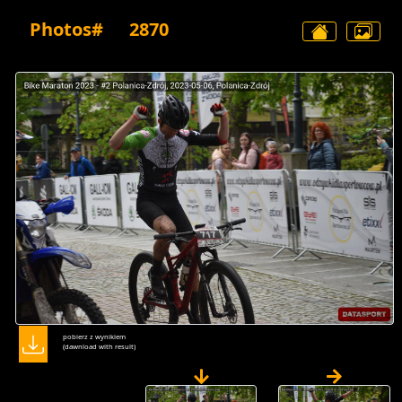
Photos#
2870
pobierz z wynikiem
(dawnload with result)