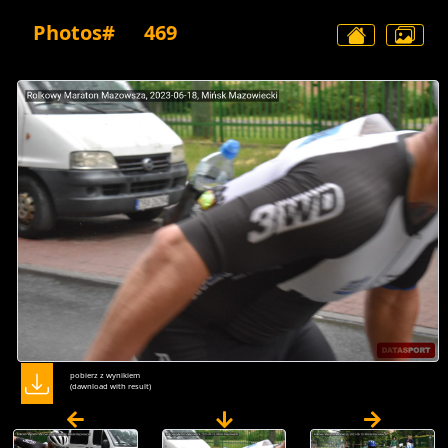
Photos#
469
pobierz z wynikiem
(dawnload with result)