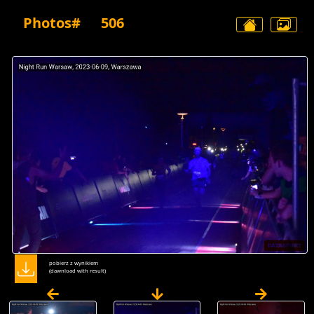
Photos#
506
pobierz z wynikiem
(dawnload with result)