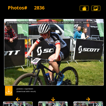
Photos#
2836
pobierz z wynikiem
(dawnload with result)