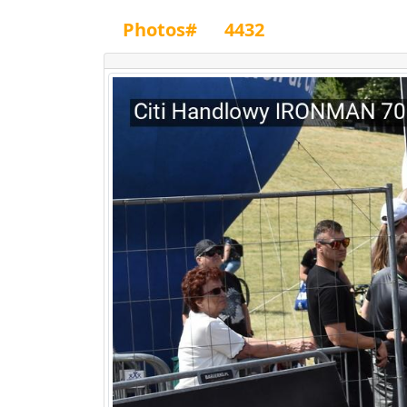
Photos#
4432