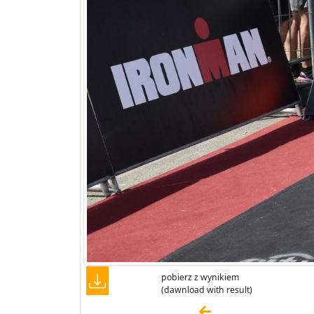
pobierz z wynikiem
(dawnload with result)