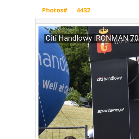
Photos#
4432