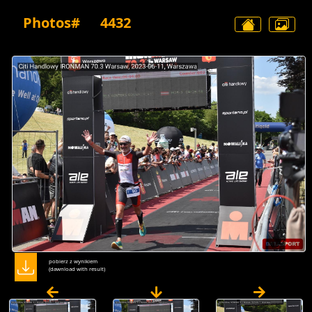
Photos#
4432
pobierz z wynikiem
(dawnload with result)