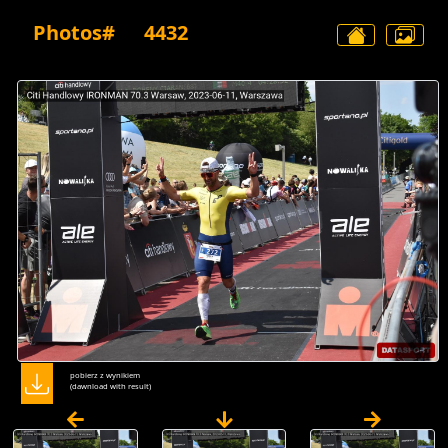
Photos#
4432
pobierz z wynikiem
(dawnload with result)