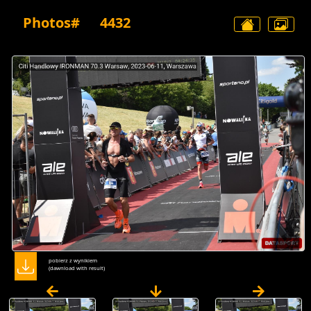
Photos#
4432
pobierz z wynikiem
(dawnload with result)