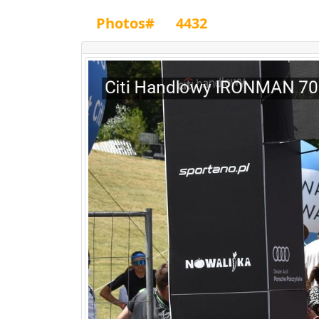
Photos#
4432