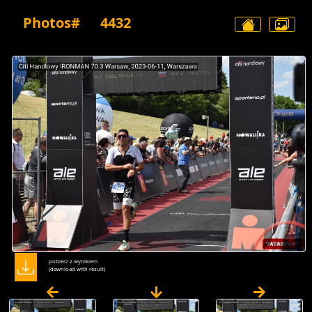
Photos#
4432
pobierz z wynikiem
(dawnload with result)