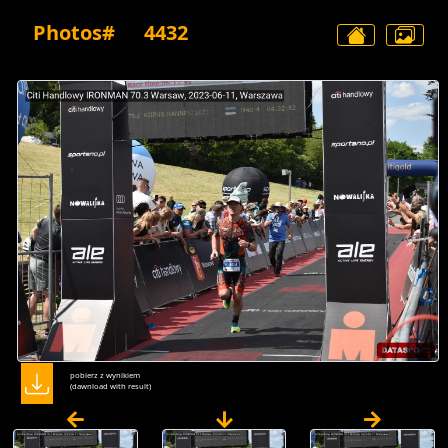
Photos#
4432
pobierz z wynikiem
(dawnload with result)