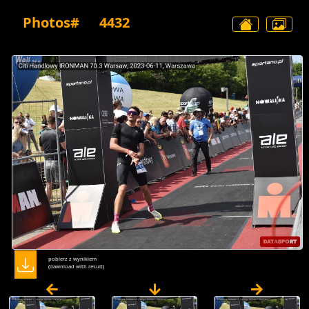
Photos#
4432
pobierz z wynikiem
(dawnload with result)