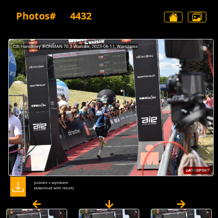
Photos#
4432
pobierz z wynikiem
(dawnload with result)