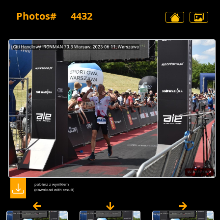
Photos#
4432
pobierz z wynikiem
(dawnload with result)