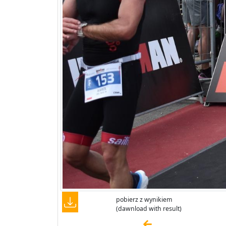
pobierz z wynikiem
(dawnload with result)