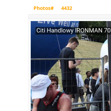
Photos#
4432