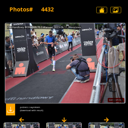
Photos#
4432
pobierz z wynikiem
(dawnload with result)